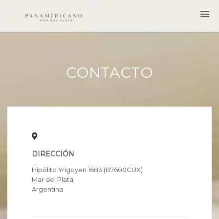
INICIO
CONTACTO
SERVICIOS
HABITACIONES
PROMOCIONES
DIRECCIÓN
REGISTRO
Hipólito Yrigoyen 1683 (B7600CUX)
Mar del Plata
Argentina
CONTACTO